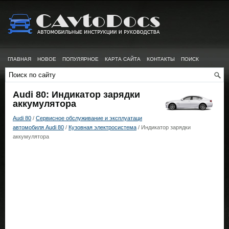
ГЛАВНАЯ
НОВОЕ
ПОПУЛЯРНОЕ
КАРТА САЙТА
КОНТАКТЫ
ПОИСК
Audi 80: Индикатор зарядки
аккумулятора
Audi 80
/
Сервисное обслуживание и эксплуатаци
автомобиля Audi 80
/
Кузовная электросистема
/ Индикатор зарядки
аккумулятора