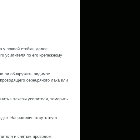
а у правой стойки; далее
ого усилителя по его крепежному
но ли обнаружить видимое
опроводящего серебряного лака или
инить штекеры усилителя, замерить
ядке. Напряжение отсутствует:
лителя и снятым проводом.