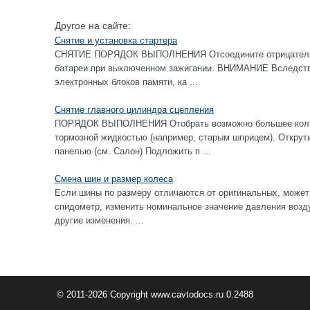
Другое на сайте:
Снятие и установка стартера
СНЯТИЕ ПОРЯДОК ВЫПОЛНЕНИЯ Отсоедините отрицательны
батареи при выключенном зажигании. ВНИМАНИЕ Вследстви
электронных блоков памяти, ка ...
Снятие главного цилиндра сцепления
ПОРЯДОК ВЫПОЛНЕНИЯ Отобрать возможно большее колич
тормозной жидкостью (например, старым шприцем). Открут
панелью (см. Салон) Подложить п ...
Смена шин и размер колеса
Если шины по размеру отличаются от оригинальных, может
спидометр, изменить номинальное значение давления возду
другие изменения. ...
© 2011-2026 Copyright www.cavtodocs.ru 0.2488