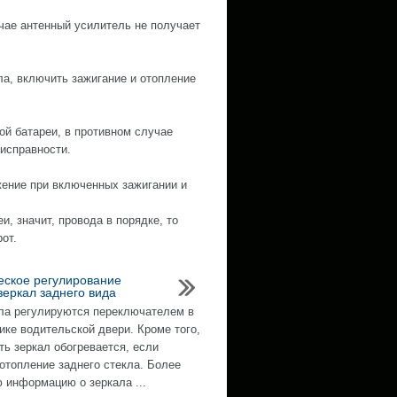
чае антенный усилитель не получает
ла, включить зажигание и отопление
й батареи, в противном случае
еисправности.
жение при включенных зажигании и
, значит, провода в порядке, то
от.
еское регулирование
зеркал заднего вида
ла регулируются переключателем в
ике водительской двери. Кроме того,
ть зеркал обогревается, если
отопление заднего стекла. Более
 информацию о зеркала ...