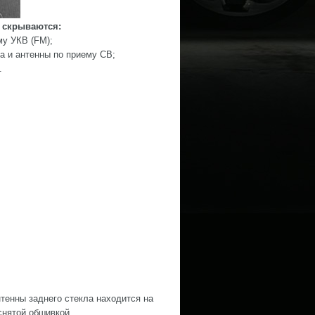
 скрываются:
му УКВ (FM);
а и антенны по приему СВ;
.
нтенны заднего стекла находится на
снятой обшивкой.