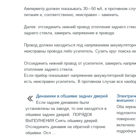
Амперметр должен показывать 30—50 мА, в противном слу
питания и, соответственно, неисправен – заменить.
Далее: отсоединить нижний провод отопления заднего стек
заднего стекла, замерить напряжение в проводе.
Провод должен находиться под напряжением аккумуляторно
неисправны провода либо усилитель. Сузить круг поиска н
Отсоединить нижний провод от усилителя, замерить напря
отоплении заднего стекла:
Если прибор показывает напряжение аккумуляторной батареи
есть неисправен усилитель. В противном случае все наобор
Динамики в обшивке задних дверей
Электрич
внешних 
Если задние динамики были
Оба зерка
установлены на заводе, то они находятся в
подлокотн
обшивке задних дверей. ПОРЯДОК
поверхнос
ВЫПОЛНЕНИЯ Снять обшивку дверей.
включено 
Отсоединить динамик на обратной стороне
подробную
обшивки. Осл ...