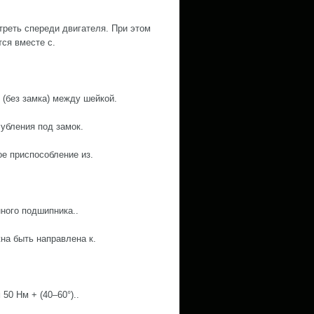
треть спереди двигателя. При этом
ся вместе с.
 (без замка) между шейкой.
лубления под замок.
е приспособление из.
ного подшипника..
на быть направлена к.
50 Нм + (40–60°)..