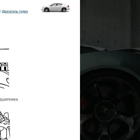
/
Двигатель (один
одшипника