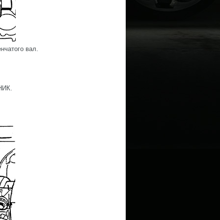
нчатого вал.
НИК.