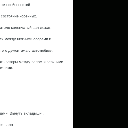
том особенностей.
 состояние коренных.
ателе коленчатый вал лежит.
ках между нижними опорами и.
 его демонтажа с автомобиля,.
ать зазоры между валом и верхними
ижними.
шами. Вынуть вкладыши..
ек вала..