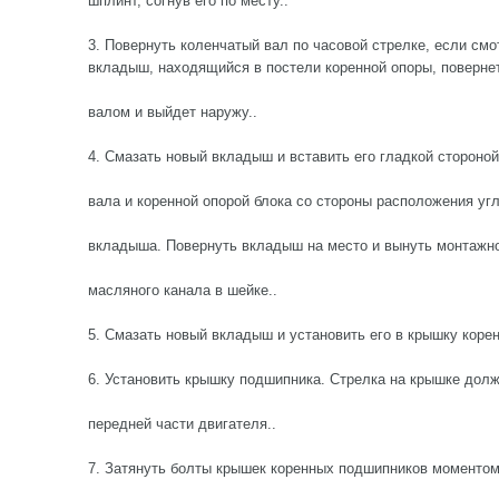
шплинт, согнув его по месту..
3. Повернуть коленчатый вал по часовой стрелке, если смо
вкладыш, находящийся в постели коренной опоры, повернет
валом и выйдет наружу..
4. Смазать новый вкладыш и вставить его гладкой стороной
вала и коренной опорой блока со стороны расположения уг
вкладыша. Повернуть вкладыш на место и вынуть монтажно
масляного канала в шейке..
5. Смазать новый вкладыш и установить его в крышку корен
6. Установить крышку подшипника. Стрелка на крышке долж
передней части двигателя..
7. Затянуть болты крышек коренных подшипников моментом 