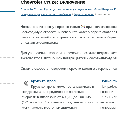
Chevrolet Cruze: Включение
Chevrolet Cruze
/
Руководство по эксплуатации автомобиля Шевроле Кру
Вождение и управление автомобилем
/
Круиз-контроль
/ Включение
Нажмите вниз кнопку переключателя
при этом загоритс
необходимую скорость и поверните колесо переключателя 
скорость автомобиля сохранится в памяти системы и будет
с педали акселератора.
Для увеличения скорости автомобиля нажмите педаль аксе
акселератора автомобиль возвращается к сохраненному ра
Снизить скорость поворотом переключателя в сторону / нел
Круиз-контроль
Повысить
Круиз-контроль может устанавливать и
При работ
поддерживать определенное значение
поверните
скорости в диапазоне от 40 (25) до 200 км/ч
RES/+ или
(124 миль/ч). Отклонение от заданной скорости
несколько
могут имeeть место при движении ...
непрерывн