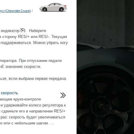
з (Chevrolet Cruze)
/
я индикатор
. Наберите
в сторону RES/+ или RES/-. Текущая
 поддерживаться. Можно убрать ногу
лератора. При отпускании педали
нЕ значению скорости.
ьзя, если выбрана первая передача.
 скорость
ающем круиз-контроле
 и удерживайте колесо регулятора к
 сдвиньте его в направлении RES/+
 раз: скорость будет увеличиваться
о или с небольшим шагом. ...