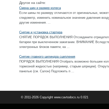
Другое на сайте:
Смена шин и размер колеса
Если шины по размеру отличаются от оригинальных, может
спидометр, изменить номинальное значение давления возду
другие изменения. ...
Снятие и установка стартера
СНЯТИЕ ПОРЯДОК ВЫПОЛНЕНИЯ Отсоедините отрицательны
батареи при выключенном зажигании. ВНИМАНИЕ Вследстви
электронных блоков памяти, ка ...
Снятие главного цилиндра сцепления
ПОРЯДОК ВЫПОЛНЕНИЯ Отобрать возможно большее колич
тормозной жидкостью (например, старым шприцем). Открут
панелью (см. Салон) Подложить п ...
© 2011-2026 Copyright www.cavtodocs.ru 0.021