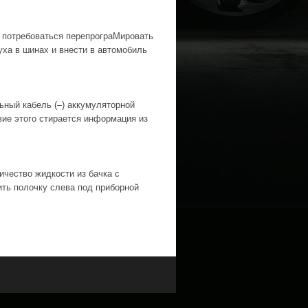
 потребоваться перепрограМировать
ха в шинах и внести в автомобиль
й кабель (–) аккумуляторной
е этого стирается информация из
ество жидкости из бачка с
ить полочку слева под приборной