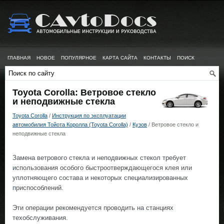
ГЛАВНАЯ
НОВОЕ
ПОПУЛЯРНОЕ
КАРТА САЙТА
КОНТАКТЫ
ПОИСК
Toyota Corolla: Ветровое стекло
и неподвижные стекла
Toyota Corolla
/
Инструкция по эксплуатации
автомобилия Тойота Королла (Toyota Corolla)
/
Кузов
/ Ветровое стекло и
неподвижные стекла
Замена ветрового стекла и неподвижных стекол требует
использования особого быстроотверждающегося клея или
уплотняющего состава и некоторых специализированных
приспособлений.
Эти операции рекомендуется проводить на станциях
техобслуживания.