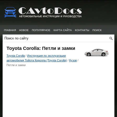
ГЛАВНАЯ
НОВОЕ
ПОПУЛЯРНОЕ
КАРТА САЙТА
КОНТАКТЫ
ПОИСК
Toyota Corolla: Петли и замки
Toyota Corolla
/
Инструкция по эксплуатации
автомобилия Тойота Королла (Toyota Corolla)
/
Кузов
/
Петли и замки