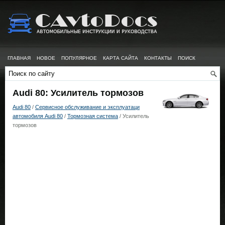
ГЛАВНАЯ
НОВОЕ
ПОПУЛЯРНОЕ
КАРТА САЙТА
КОНТАКТЫ
ПОИСК
Audi 80: Усилитель тормозов
Audi 80
/
Сервисное обслуживание и эксплуатаци
автомобиля Audi 80
/
Тормозная система
/ Усилитель
тормозов