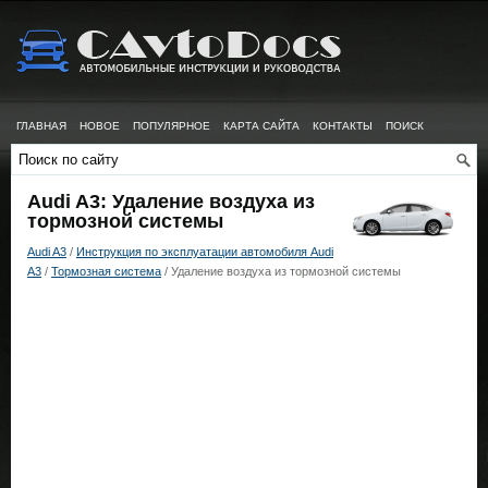
ГЛАВНАЯ
НОВОЕ
ПОПУЛЯРНОЕ
КАРТА САЙТА
КОНТАКТЫ
ПОИСК
Audi A3: Удаление воздуха из
тормозной системы
Audi A3
/
Инструкция по эксплуатации автомобиля Audi
A3
/
Тормозная система
/ Удаление воздуха из тормозной системы