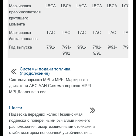
Маркировка
LBCA
LBCA
LACA
LBCA
LBCA
LCCA
преобразователя
крутящего
момента
Маркировка
LAC
LAC
LAC
LAC
LAC
LAC
блока клапанов
Год выпуска
7/91-
7/91-
9/91-
7/91-
9/91-
7\91-
9/91
9/91
Системы подачи топлива
(продолжение)
Системы впрыска MPI и MPFI Маркировка
двигателя АВС ААН Система впрыска MPFI
MPI Давление в сис ...
Шасси
Подвеска передних колес Независимая
подвеска с поперечными рычагами нижнего
расположения, амортизационными стойками и
стабилизатором поперечной устойчивости ...