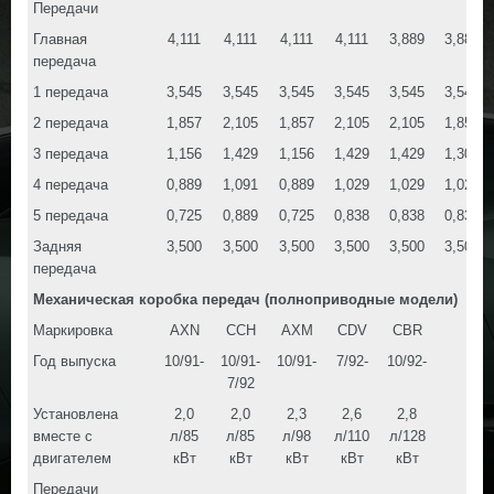
Передачи
Главная
4,111
4,111
4,111
4,111
3,889
3,889
передача
1 передача
3,545
3,545
3,545
3,545
3,545
3,545
2 передача
1,857
2,105
1,857
2,105
2,105
1,857
3 передача
1,156
1,429
1,156
1,429
1,429
1,300
4 передача
0,889
1,091
0,889
1,029
1,029
1,029
5 передача
0,725
0,889
0,725
0,838
0,838
0,838
Задняя
3,500
3,500
3,500
3,500
3,500
3,500
передача
Механическая коробка передач (полноприводные модели)
Маркировка
AXN
CCH
AXM
CDV
CBR
Год выпуска
10/91-
10/91-
10/91-
7/92-
10/92-
7/92
Установлена
2,0
2,0
2,3
2,6
2,8
вместе с
л/85
л/85
л/98
л/110
л/128
двигателем
кВт
кВт
кВт
кВт
кВт
Передачи