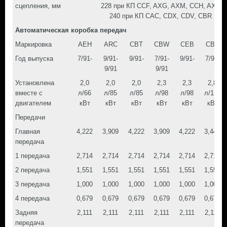
сцепления, мм
228 при КП CCF, AXG, AXM, CCH, AXN
240 при КП CAC, CDX, CDV, CBR
Автоматическая коробка передач
Маркировка
AEH
ARC
CBT
CBW
CEB
CBV
Год выпуска
7/91-
9/91-
9/91-
7/91-
9/91-
7/91-
9/91
9/91
Установлена
2,0
2,0
2,0
2,3
2,3
2,8
вместе с
л/66
л/85
л/85
л/98
л/98
л/128
двигателем
кВт
кВт
кВт
кВт
кВт
кВт
Передачи
Главная
4,222
3,909
4,222
3,909
4,222
3,445
передача
1 передача
2,714
2,714
2,714
2,714
2,714
2,714
2 передача
1,551
1,551
1,551
1,551
1,551
1,551
3 передача
1,000
1,000
1,000
1,000
1,000
1,000
4 передача
0,679
0,679
0,679
0,679
0,679
0,679
Задняя
2,111
2,111
2,111
2,111
2,111
2,111
передача