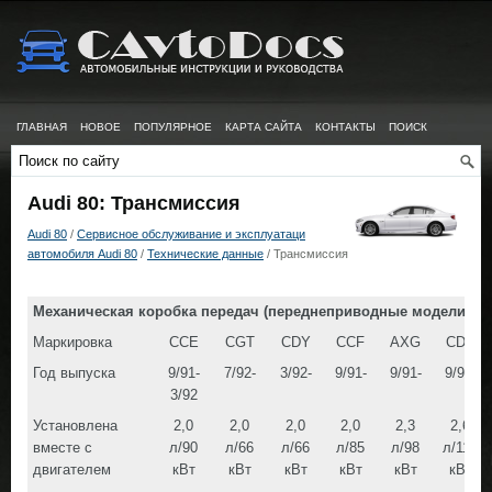
ГЛАВНАЯ
НОВОЕ
ПОПУЛЯРНОЕ
КАРТА САЙТА
КОНТАКТЫ
ПОИСК
Audi 80: Трансмиссия
Audi 80
/
Сервисное обслуживание и эксплуатаци
автомобиля Audi 80
/
Технические данные
/ Трансмиссия
Механическая коробка передач (переднеприводные модели)
Маркировка
ССЕ
CGT
CDY
CCF
AXG
CDX
Год выпуска
9/91-
7/92-
3/92-
9/91-
9/91-
9/92-
3/92
Установлена
2,0
2,0
2,0
2,0
2,3
2,6
вместе с
л/90
л/66
л/66
л/85
л/98
л/110
двигателем
кВт
кВт
кВт
кВт
кВт
кВт