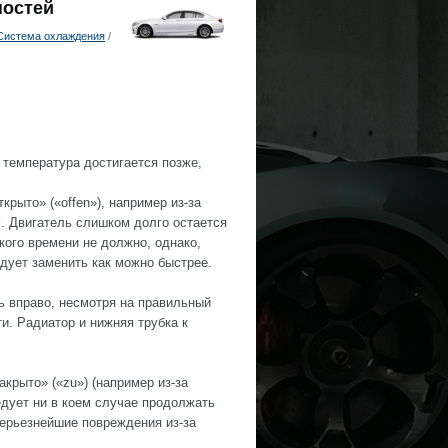
ностей
Система охлаждения
/
 температура достигается позже,
крыто» («offen»), например из-за
м. Двигатель слишком долго остается
кого времени не должно, однако,
едует заменить как можно быстрее.
ь вправо, несмотря на правильный
и. Радиатор и нижняя трубка к
крыто» («zu») (например из-за
едует ни в коем случае продолжать
серьезнейшие повреждения из-за