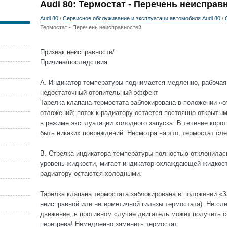
Audi 80: Термостат - Перечень неисправ
Audi 80
/
Сервисное обслуживание и эксплуатаци автомобиля Audi 80
/
Термостат - Перечень неисправностей
Признак неисправности/
Причина/последствия
А. Индикатор температуры поднимается медленно, рабочая
недостаточный отопительный эффект
Тарелка клапана термостата заблокирована в положении «от
отложений; поток к радиатору остается постоянно открыты
в режиме эксплуатации холодного запуска. В течение корот
быть никаких повреждений. Несмотря на это, термостат сл
В. Стрелка индикатора температуры полностью отклонилас
уровень жидкости, мигает индикатор охлаждающей жидкост
радиатору остаются холодными.
Тарелка клапана термостата заблокирована в положении «За
неисправной или негерметичной гильзы термостата). Не сл
движение, в противном случае двигатель может получить 
перегрева! Немедленно заменить термостат.