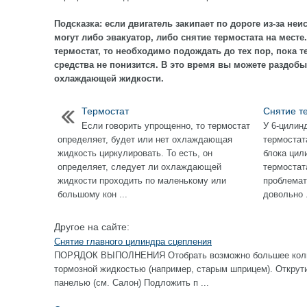
Подсказка: если двигатель закипает по дороге из-за не
могут либо эвакуатор, либо снятие термостата на мест
термостат, то необходимо подождать до тех пор, пока 
средства не понизится. В это время вы можете раздобы
охлаждающей жидкости.
Термостат
Снятие т
Если говорить упрощенно, то термостат
У 6-цилин
определяет, будет или нет охлаждающая
термостат
жидкость циркулировать. То есть, он
блока цил
определяет, следует ли охлаждающей
термостат
жидкости проходить по маленькому или
проблемат
большому кон ...
довольно .
Другое на сайте:
Снятие главного цилиндра сцепления
ПОРЯДОК ВЫПОЛНЕНИЯ Отобрать возможно большее колич
тормозной жидкостью (например, старым шприцем). Открут
панелью (см. Салон) Подложить п ...