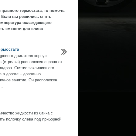
исправного термостата, то помочь
е. Если вы решились снять
температура охлаждающего
ть емкости для слива
ермостата
дрового двигателя корпус
а (стрелка) расположен справа от
индров. Снятие заклинившего
а в дороге – довольно
ичное занятие. Он расположен
..
ество жидкости из бачка с
ить полочку слева под приборной