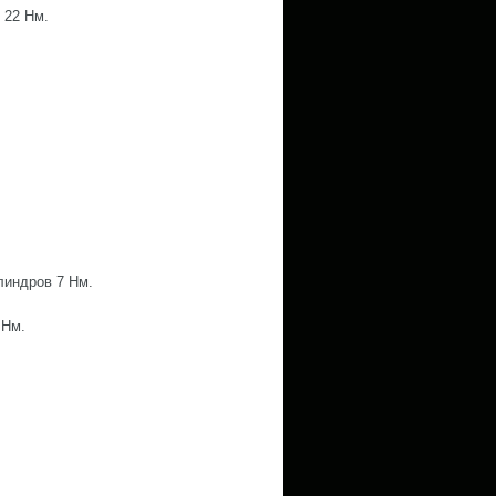
 22 Нм.
линдров 7 Нм.
 Нм.