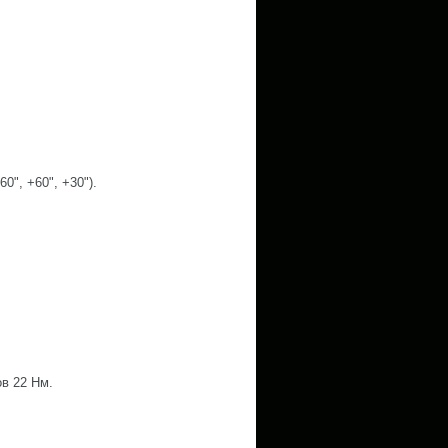
0", +60", +30").
ов 22 Нм.