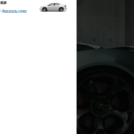
ики
/
Двигатель (один