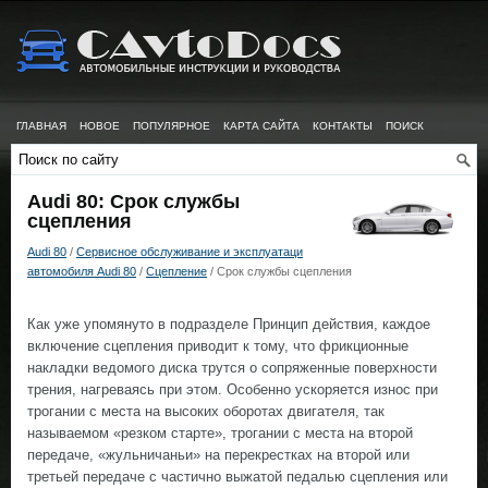
ГЛАВНАЯ
НОВОЕ
ПОПУЛЯРНОЕ
КАРТА САЙТА
КОНТАКТЫ
ПОИСК
Audi 80: Срок службы
сцепления
Audi 80
/
Сервисное обслуживание и эксплуатаци
автомобиля Audi 80
/
Сцепление
/ Срок службы сцепления
Как уже упомянуто в подразделе Принцип действия, каждое
включение сцепления приводит к тому, что фрикционные
накладки ведомого диска трутся о сопряженные поверхности
трения, нагреваясь при этом. Особенно ускоряется износ при
трогании с места на высоких оборотах двигателя, так
называемом «резком старте», трогании с места на второй
передаче, «жульничаньи» на перекрестках на второй или
третьей передаче с частично выжатой педалью сцепления или