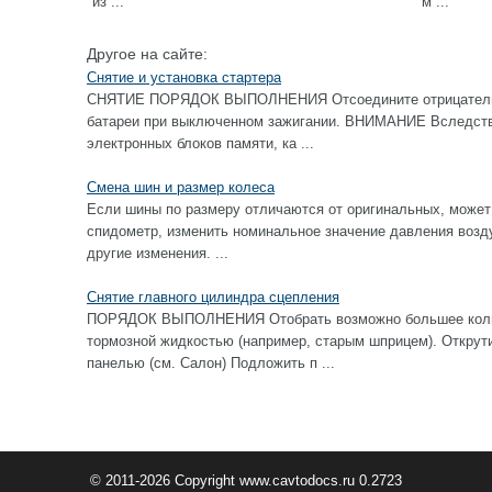
из ...
м ...
Другое на сайте:
Снятие и установка стартера
СНЯТИЕ ПОРЯДОК ВЫПОЛНЕНИЯ Отсоедините отрицательны
батареи при выключенном зажигании. ВНИМАНИЕ Вследстви
электронных блоков памяти, ка ...
Смена шин и размер колеса
Если шины по размеру отличаются от оригинальных, может
спидометр, изменить номинальное значение давления возду
другие изменения. ...
Снятие главного цилиндра сцепления
ПОРЯДОК ВЫПОЛНЕНИЯ Отобрать возможно большее колич
тормозной жидкостью (например, старым шприцем). Открут
панелью (см. Салон) Подложить п ...
© 2011-2026 Copyright www.cavtodocs.ru 0.2723