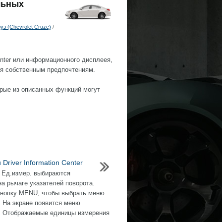
льных
з (Chevrolet Cruze)
/
Center или информационного дисплeeя,
ия собственным предпочтениям.
орые из описанных функций могут
 Driver Information Center
 Ед.измер. выбираются
на рычаге указателей поворота.
нопку MENU, чтобы выбрать меню
. На экране появится меню
. Отображаемые единицы измерения