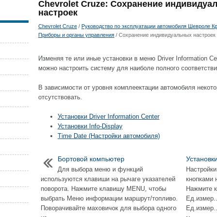
Chevrolet Cruze: Сохранение индивидуа
настроек
Chevrolet Cruze
/
Руководство по эксплуатации автомобиля Шевроле Кру
Приборы и органы управления
/ Сохранение индивидуальных настроек
Изменяя те или иные установки в меню Driver Information 
можно настроить систему для наиболe полного соответств
В зависимости от уровня комплeeктации автомобиля некот
отсутствовать.
Установки Driver Information Center
Установки Info-Display
Time Date (Настройки автомобиля)
Бортовой компьютер
Установки
Для выбора меню и функций
Настройки
используются клавиши на рычаге указателей
кнопками 
поворота. Нажмите клавишу MENU, чтобы
Нажмите к
выбрать Меню информации маршрут/топливо.
Ед.измер.
Поворачивайте маховичок для выбора одного
Ед.измер.