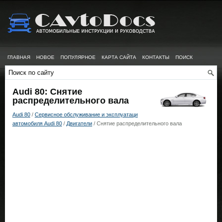
ГЛАВНАЯ
НОВОЕ
ПОПУЛЯРНОЕ
КАРТА САЙТА
КОНТАКТЫ
ПОИСК
Audi 80: Снятие
распределительного вала
Audi 80
/
Сервисное обслуживание и эксплуатаци
автомобиля Audi 80
/
Двигатели
/ Снятие распределительного вала