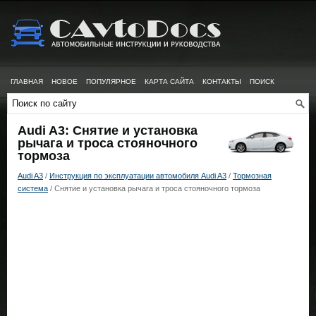
ГЛАВНАЯ
НОВОЕ
ПОПУЛЯРНОЕ
КАРТА САЙТА
КОНТАКТЫ
ПОИСК
Audi A3: Снятие и установка
рычага и троса стояночного
тормоза
Audi A3
/
Инструкция по эксплуатации автомобиля Audi A3
/
Тормозная
система
/ Снятие и установка рычага и троса стояночного тормоза