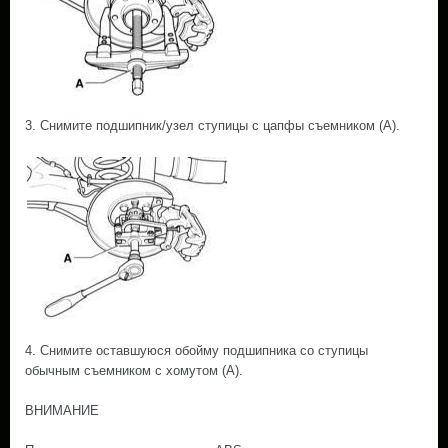
3. Снимите подшипник/узел ступицы с цапфы съемником (А).
4. Снимите оставшуюся обойму подшипника со ступицы
обычным съемником с хомутом (А).
ВНИМАНИЕ