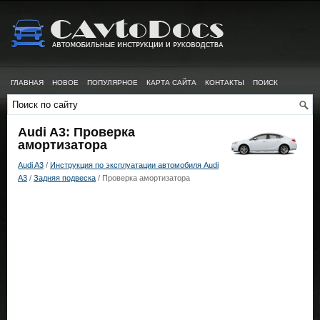
ГЛАВНАЯ
НОВОЕ
ПОПУЛЯРНОЕ
КАРТА САЙТА
КОНТАКТЫ
ПОИСК
Audi A3: Проверка
амортизатора
Audi A3
/
Инструкция по эксплуатации автомобиля Audi
A3
/
Задняя подвеска
/ Проверка амортизатора