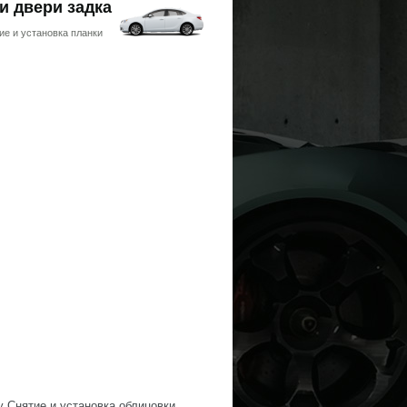
и двери задка
ие и установка планки
у Снятие и установка облицовки