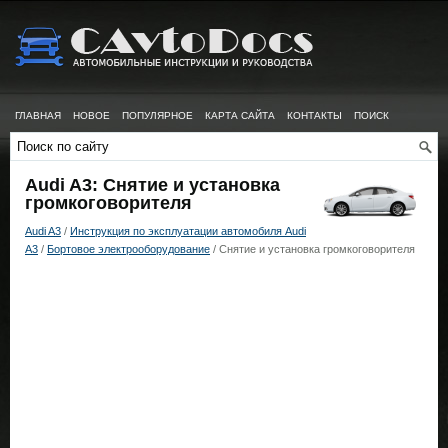
ГЛАВНАЯ
НОВОЕ
ПОПУЛЯРНОЕ
КАРТА САЙТА
КОНТАКТЫ
ПОИСК
Audi A3: Снятие и установка
громкоговорителя
Audi A3
/
Инструкция по эксплуатации автомобиля Audi
A3
/
Бортовое электрооборудование
/ Снятие и установка громкоговорителя