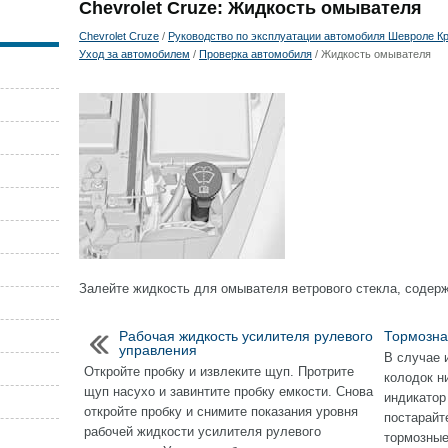
Chevrolet Cruze: Жидкость омывателя
Chevrolet Cruze
/
Руководство по эксплуатации автомобиля Шевроле Кру
Уход за автомобилем
/
Проверка автомобиля
/ Жидкость омывателя
Залейте жидкость для омывателя ветрового стекла, соде
Рабочая жидкость усилителя рулевого
Тормозна
управления
В случае 
Откройте пробку и извлеките щуп. Протрите
колодок н
щуп насухо и завинтите пробку емкости. Снова
индикатор
откройте пробку и снимите показания уровня
постарайт
рабочей жидкости усилителя рулевого
тормозные