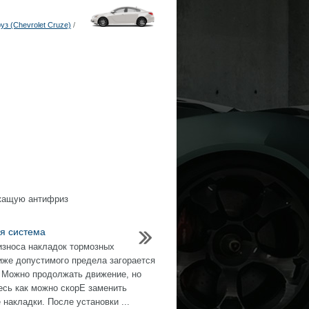
з (Chevrolet Cruze)
/
ржащую антифриз
я система
износа накладок тормозных
иже допустимого предела загорается
 Можно продолжать движение, но
есь как можно скорЕ заменить
 накладки. После установки ...