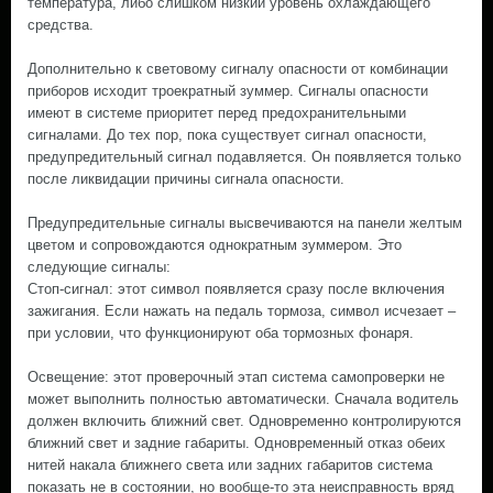
температура, либо слишком низкий уровень охлаждающего
средства.
Дополнительно к световому сигналу опасности от комбинации
приборов исходит троекратный зуммер. Сигналы опасности
имеют в системе приоритет перед предохранительными
сигналами. До тех пор, пока существует сигнал опасности,
предупредительный сигнал подавляется. Он появляется только
после ликвидации причины сигнала опасности.
Предупредительные сигналы высвечиваются на панели желтым
цветом и сопровождаются однократным зуммером. Это
следующие сигналы:
Стоп-сигнал: этот символ появляется сразу после включения
зажигания. Если нажать на педаль тормоза, символ исчезает –
при условии, что функционируют оба тормозных фонаря.
Освещение: этот проверочный этап система самопроверки не
может выполнить полностью автоматически. Сначала водитель
должен включить ближний свет. Одновременно контролируются
ближний свет и задние габариты. Одновременный отказ обеих
нитей накала ближнего света или задних габаритов система
показать не в состоянии, но вообще-то эта неисправность вряд