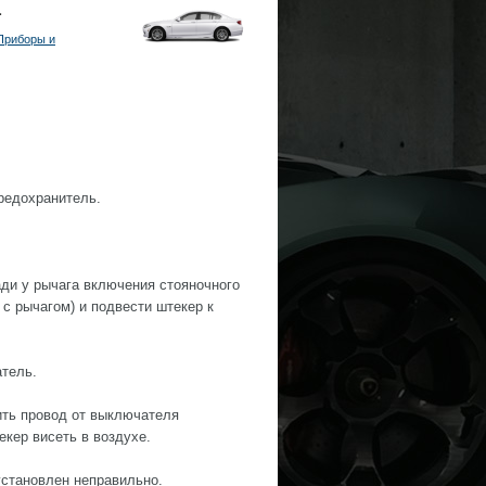
а
Приборы и
предохранитель.
ади у рычага включения стояночного
с рычагом) и подвести штекер к
атель.
ить провод от выключателя
екер висеть в воздухе.
установлен неправильно.