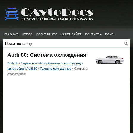
ГЛАВНАЯ
НОВОЕ
ПОПУЛЯРНОЕ
КАРТА САЙТА
КОНТАКТЫ
ПОИСК
Audi 80: Система охлаждения
Audi 80
/
Сервисное обслуживание и эксплуатаци
автомобиля Audi 80
/
Технические данные
/ Система
охлаждения