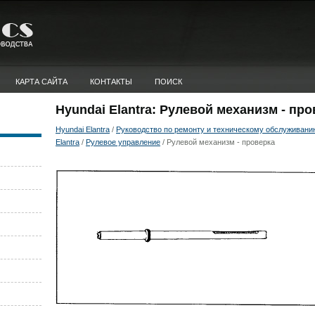
КАРТА САЙТА
КОНТАКТЫ
ПОИСК
Hyundai Elantra: Рулевой механизм - про
Hyundai Elantra
/
Руководство по ремонту и техническому обслуживани
Elantra
/
Рулевое управление
/ Рулевой механизм - проверка