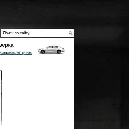
верка
ю автомобиля Hyundai