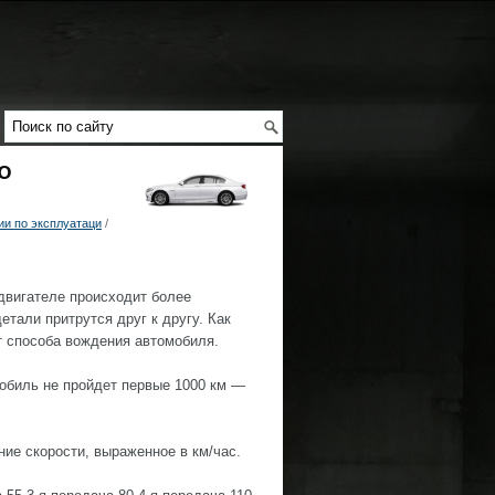
Ю
и по эксплуатаци
/
двигателе происходит более
етали притрутся друг к другу. Как
от способа вождения автомобиля.
мобиль не пройдет первые 1000 км —
е скорости, выраженное в км/час.