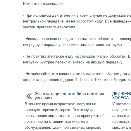
Важные рекомендации
- При холодном двигателе ни в коем случае не допускайте 
нейтральной передаче, ни на холостом ходу. Все приведен
учетом прогретого двигателя.
- Никогда напрасно не ездите на высоких оборотах — свое
очередную передачу экономит топливо, снижает шумы.
- Не практикуйте также езду на слишком малых оборотах. Е
нагрузку быстрее переключайтесь на низшую передачу.
- Не забывайте, что шины также нуждаются в обкатке для 
эффекта сцепления с дорогой. Первые 100 км необходимо 
Эксплуатация автомобиля в зимних
ДВИЖЕНИ
условиях
КОЛЕСА
В зимнее время возрастают нагрузки на
У автомоб
аккумуляторную батарею. Поэто му до
осуществл
наступления зимы желательно проверить её
автоматич
состояние на станции технического
промежут
обслуживания. Если при сильных морозах
максималь