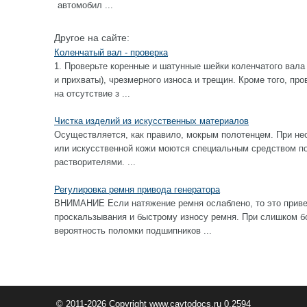
автомобил ...
Другое на сайте:
Коленчатый вал - проверка
1. Проверьте коренные и шатунные шейки коленчатого вала
и прихваты), чрезмерного износа и трещин. Кроме того, пр
на отсутствие з ...
Чистка изделий из искусственных материалов
Осуществляется, как правило, мокрым полотенцем. При не
или искусственной кожи моются специальным средством по 
растворителями. ...
Регулировка ремня привода генератора
ВНИМАНИЕ Если натяжение ремня ослаблено, то это приве
проскальзывания и быстрому износу ремня. При слишком б
вероятность поломки подшипников ...
© 2011-2026 Copyright www.cavtodocs.ru 0.2594