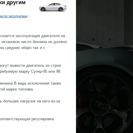
ки другим
и по эксплуатаци
/
скается эксплуатация двигателя на
— октановое число бензина не должно
на средних оборо тах и с
могут вывести двигатель из строя.
ребуемую марку Супер-95 или 98.
бензина В виде исключения также
той марке топлива.
 больших нагрузок на него из-за
оответствующая регулировка