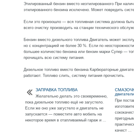
Этилированный бензин вместо неэтилированного При налич
этилированного бензина исключено. Может повредить систе
Если это произошло — вся топливная система должна быть
всего очистку производить на станции технического обслуж
Бензин вместо дизельного топлива Двигатель может экспл
но с концентрацией не более 30 %. Если по неосторожност
большее количество бензина или бензин марки Супер — то
прочищать всю систему питания.
Дизельное топливо вместо бензина Карбюраторные двигате
работают. Топливо слить, систему питания прочистить.
ЗАПРАВКА ТОПЛИВА
СМАЗОЧН
двигател
Желательно делать это своевременно,
При поста
пока дизельное топливо ещё не загустело.
изготовит
Если же оно уже загустело и двигатель не
сококачес
запускается — поместите авто мобиль на
пригодным
некоторое время в отапливаемый гараж и ...
практичес
качест ...