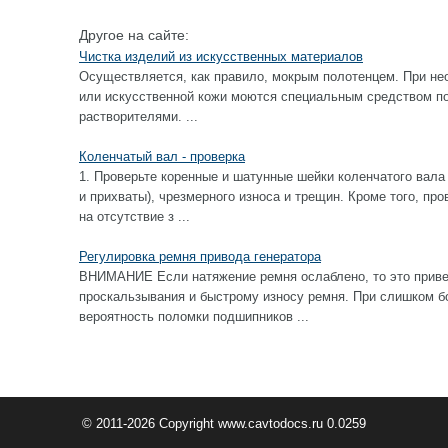
Другое на сайте:
Чистка изделий из искусственных материалов
Осуществляется, как правило, мокрым полотенцем. При не
или искусственной кожи моются специальным средством по 
растворителями. ...
Коленчатый вал - проверка
1. Проверьте коренные и шатунные шейки коленчатого вала
и прихваты), чрезмерного износа и трещин. Кроме того, пр
на отсутствие з ...
Регулировка ремня привода генератора
ВНИМАНИЕ Если натяжение ремня ослаблено, то это приве
проскальзывания и быстрому износу ремня. При слишком б
вероятность поломки подшипников ...
© 2011-2026 Copyright www.cavtodocs.ru 0.0259