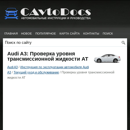
ГЛАВНАЯ
НОВОЕ
ПОПУЛЯРНОЕ
КАРТА САЙТА
КОНТАКТЫ
ПОИСК
Audi A3: Проверка уровня
трансмиссионной жидкости АТ
Audi A3
/
Инструкция по эксплуатации автомобиля Audi
A3
/
Текущий уход и обслуживание
/ Проверка уровня трансмиссионной
жидкости АТ