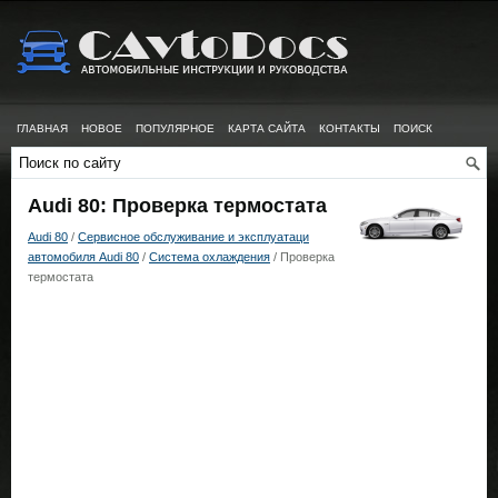
ГЛАВНАЯ
НОВОЕ
ПОПУЛЯРНОЕ
КАРТА САЙТА
КОНТАКТЫ
ПОИСК
Audi 80: Проверка термостата
Audi 80
/
Сервисное обслуживание и эксплуатаци
автомобиля Audi 80
/
Система охлаждения
/ Проверка
термостата