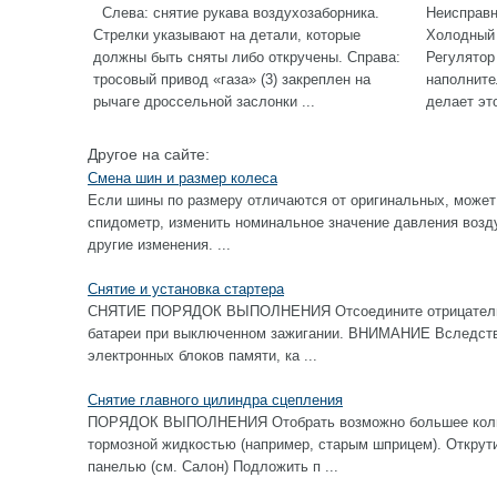
Слева: снятие рукава воздухозаборника.
Неисправн
Стрелки указывают на детали, которые
Холодный 
должны быть сняты либо откручены. Справа:
Регулятор
тросовый привод «газа» (3) закреплен на
наполните
рычаге дроссельной заслонки ...
делает это
Другое на сайте:
Смена шин и размер колеса
Если шины по размеру отличаются от оригинальных, может
спидометр, изменить номинальное значение давления возду
другие изменения. ...
Снятие и установка стартера
СНЯТИЕ ПОРЯДОК ВЫПОЛНЕНИЯ Отсоедините отрицательны
батареи при выключенном зажигании. ВНИМАНИЕ Вследстви
электронных блоков памяти, ка ...
Снятие главного цилиндра сцепления
ПОРЯДОК ВЫПОЛНЕНИЯ Отобрать возможно большее колич
тормозной жидкостью (например, старым шприцем). Открут
панелью (см. Салон) Подложить п ...