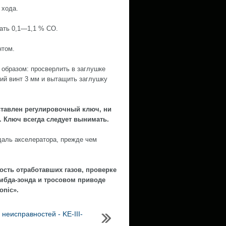
 хода.
зать 0,1—1,1 % СО.
нтом.
образом: просверлить в заглушке
ий винт 3 мм и вытащить заглушку
иставлен регулировочный ключ, ни
. Ключ всегда следует вынимать.
даль акселератора, прежде чем
ность отработавших газов, проверке
ямбда-зонда и тросовом приводе
onic».
неисправностей - KE-III-