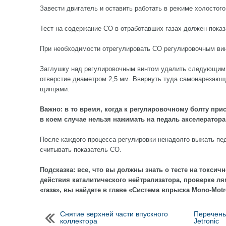
Завести двигатель и оставить работать в режиме холостого
Тест на содержание СО в отработавших газах должен пока
При необходимости отрегулировать СО регулировочным ви
Заглушку над регулировочным винтом удалить следующим 
отверстие диаметром 2,5 мм. Ввернуть туда самонарезающ
щипцами.
Важно: в то время, когда к регулировочному болту пр
в коем случае нельзя нажимать на педаль акселератора
После каждого процесса регулировки ненадолго выжать пе
считывать показатель СО.
Подсказка: все, что вы должны знать о тесте на токсич
действия каталитического нейтрализатора, проверке л
«газа», вы найдете в главе «Система впрыска Mono-Motr
Снятие верхней части впускного
Перечень 
коллектора
Jetronic