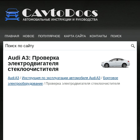
ГЛАВНАЯ
НОВОЕ
ПОПУЛЯРНОЕ
КАРТА САЙТА
КОНТАКТЫ
ПОИСК
Audi A3: Проверка
электродвигателя
стеклоочистителя
Audi A3
/
Инструкция по эксплуатации автомобиля Audi A3
/
Бортовое
электрооборудование
/ Проверка электродвигателя стеклоочистителя