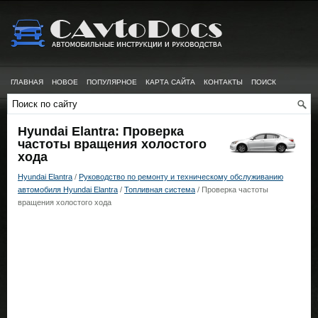
ГЛАВНАЯ
НОВОЕ
ПОПУЛЯРНОЕ
КАРТА САЙТА
КОНТАКТЫ
ПОИСК
Hyundai Elantra: Проверка
частоты вращения холостого
хода
Hyundai Elantra
/
Руководство по ремонту и техническому обслуживанию
автомобиля Hyundai Elantra
/
Топливная система
/ Проверка частоты
вращения холостого хода