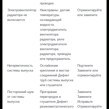
проводки
Электровентилятор
Неисправны: датчик
Отремонтируйте
радиатора не
температуры
или замените
включается
охлаждающей
жидкости,
электродвигатель
вентилятора
радиатора, реле
электродвигателя
вентилятора
радиатора, проводка
или предохранитель
Негерметичность
Ослабление
Подтяните
системы выпуска
крепления в местах
Замените или
соединений Дефект
отремонтируйте
труб системы выпуска
или глушителя
Посторонний шум
Прогорание
Замените
от системы
перегородок в
Замените
выпуска
глушителе Дефект
Исправьте
резинометаллического
Отремонтируйте