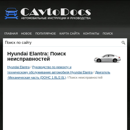
ГЛАВНАЯ
НОВОЕ
ПОПУЛЯРНОЕ
КАРТА САЙТА
КОНТАКТЫ
ПОИСК
Hyundai Elantra: Поиск
неисправностей
Hyundai Elantra
/
Руководство по ремонту и
техническому обслуживанию автомобиля Hyundai Elantra
/
Двигатель
-Механическая часть (DOHC 1.8L/2.0L)
/ Поиск неисправностей