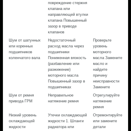
повреждение стержня
клапана или
направляющей втулки
клапана Повышенный
зазор в приводе
клапанов
Шум от шатунных
Недостаточный
Проверьте
или коренных
расход масла через
уровень
подшипников
подшипники
моторного
коленчатого вала
Пониженная вязкость
масла Замените
(разбавление или
масло и
разжижение)
найдите
моторного масла
причину
Повышенный зазор в
неисправности
подшипниках
Замените
Шум от ремня
Неправильное
Отрегулируйте
привода ГРМ
натяжение ремня
натяжение
ремня
Низкий уровень
Утечки охлаждающей
Отремонтируйте
охлаждающей
жидкости 1. Шланги
или замените
жидкости
радиатора или
детали