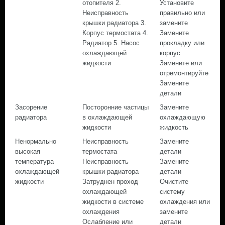
отопителя 2.
Установите
Неисправность
правильно или
крышки радиатора 3.
замените
Корпус термостата 4.
Замените
Радиатор 5. Насос
прокладку или
охлаждающей
корпус
жидкости
Замените или
отремонтируйте
Замените
детали
Засорение
Посторонние частицы
Замените
радиатора
в охлаждающей
охлаждающую
жидкости
жидкость
Ненормально
Неисправность
Замените
высокая
термостата
детали
температура
Неисправность
Замените
охлаждающей
крышки радиатора
детали
жидкости
Затруднен проход
Очистите
охлаждающей
систему
жидкости в системе
охлаждения или
охлаждения
замените
Ослабление или
детали