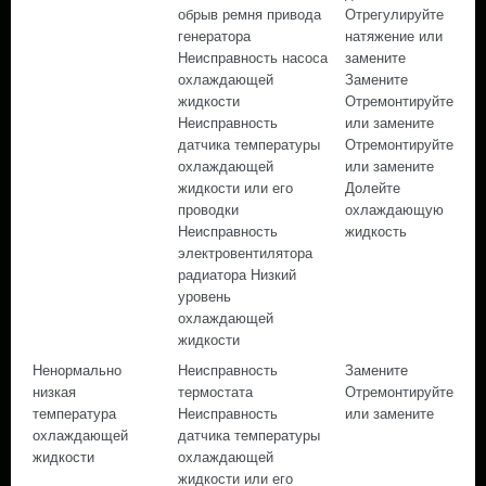
обрыв ремня привода
Отрегулируйте
генератора
натяжение или
Неисправность насоса
замените
охлаждающей
Замените
жидкости
Отремонтируйте
Неисправность
или замените
датчика температуры
Отремонтируйте
охлаждающей
или замените
жидкости или его
Долейте
проводки
охлаждающую
Неисправность
жидкость
электровентилятора
радиатора Низкий
уровень
охлаждающей
жидкости
Ненормально
Неисправность
Замените
низкая
термостата
Отремонтируйте
температура
Неисправность
или замените
охлаждающей
датчика температуры
жидкости
охлаждающей
жидкости или его