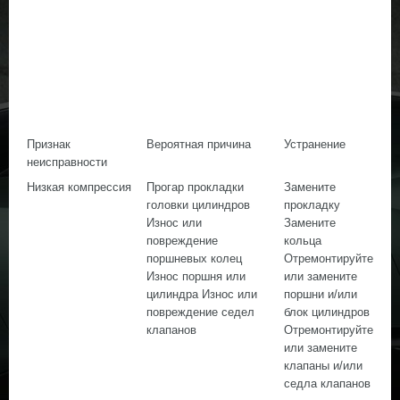
Признак
Вероятная причина
Устранение
неисправности
Низкая компрессия
Прогар прокладки
Замените
головки цилиндров
прокладку
Износ или
Замените
повреждение
кольца
поршневых колец
Отремонтируйте
Износ поршня или
или замените
цилиндра Износ или
поршни и/или
повреждение седел
блок цилиндров
клапанов
Отремонтируйте
или замените
клапаны и/или
седла клапанов