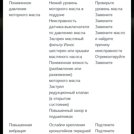
Пониженное
Низкий уровень
Проверьте
давление
моторного масла в
уровень масла
моторного масла
поддоне
Замените
Неисправность
Замените
датчика-выключателя
Замените
по давлению масла
Замените масло
Засорен масляный
и найдите
фильтр Износ
причину
шестерен или крышки
неисправности
масляного насоса
Отремонтируйте
Пониженная вязкость
Замените
(разбавление или
разжижение)
моторного масла
Застрял
редукционный клапан
(в открытом
состоянии)
Повышенный зазор в
подшипниках
Повышенная
Ослабли крепления
Подтяните
вибрация
кронштейнов передней
Подтяните