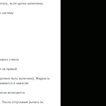
итель, если щетки залеплены.
я систему.
ового стекла
и на правый.
 должно быть включено). Жидкость
живается в нажатом.
ески включается.
. После отпускания рычага он.