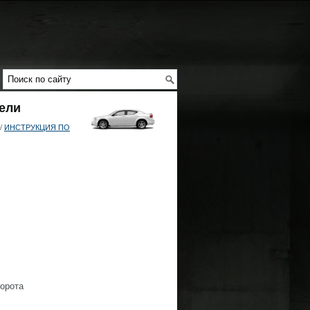
тели
/
ИНСТРУКЦИЯ ПО
орота