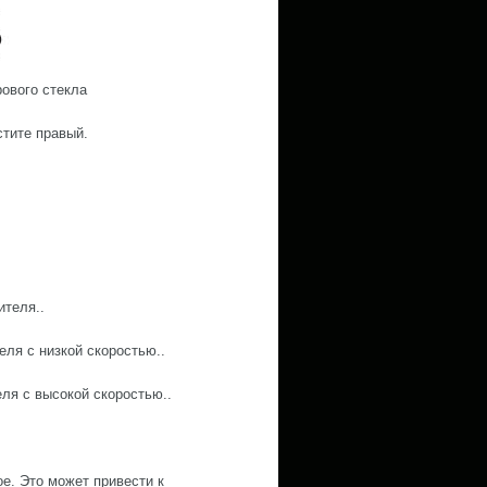
ового стекла
стите правый.
теля..
я с низкой скоростью..
я с высокой скоростью..
е. Это может привести к