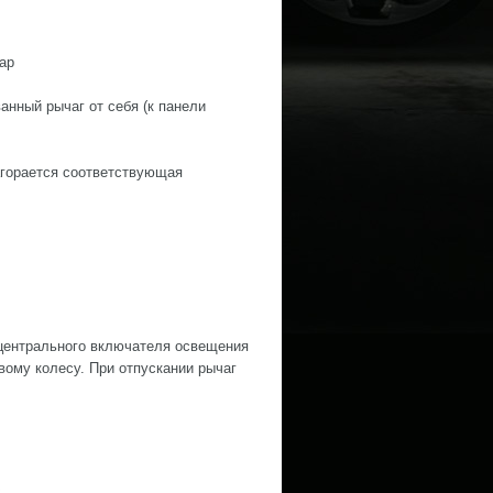
ар
нный рычаг от себя (к панели
агорается соответствующая
центрального включателя освещения
вому колесу. При отпускании рычаг