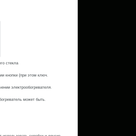
го стекла
ии кнопки (при этом ключ.
чении электрообогревателя.
богреватель может быть.
 использовать скребки и другие