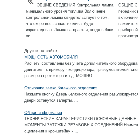
ОБЩИЕ СВЕДЕНИЯ Контрольная лампа
ОБЩИЕ С
минимального уровня топлива Включение
передних 
контрольной лампы свидетельствует о том,
включения
что скоро весь запас топлива. будет
нажмите к
израсходован. Лампа загорается, когда в баке
приборной
ос ...
противоту
Другое на сайте:
МОЩНОСТЬ АВТОМОБИЛЯ
Расчеты составлены без учета дополнительного оборудов
двигателя, к примеру - кондиционера, грязеуловителей, с
размеров протектора и т.д. МОЩНО ...
Отпирание замка багажного отделения
Нажмите кнопку Дверь багажного отделения разблокируется
двери останутся заперты. ...
Общая информация
ТЕХНИЧЕСКИЕ ХАРАКТЕРИСТИКИ ОСНОВНЫЕ ДАННЫЕ 
МОМЕНТЫ ЗАТЯЖКИ РЕЗЬБОВЫХ СОЕДИНЕНИЙ Наименова
сцепления к кронштейну к ...