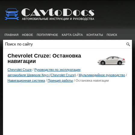
ГЛАВНАЯ
НОВОЕ
ПОПУЛЯРНОЕ
КАРТА САЙТА
КОНТАКТЫ
ПОИСК
Chevrolet Cruze: Остановка
навигации
Chevrolet Cruze
/
Руководство по эксплуатации
автомобиля Шевроле Круз (Chevrolet Cruze)
/
Мультимедийное руководство
/
Навигационная система
/
Принцип работы
/ Остановка навигации