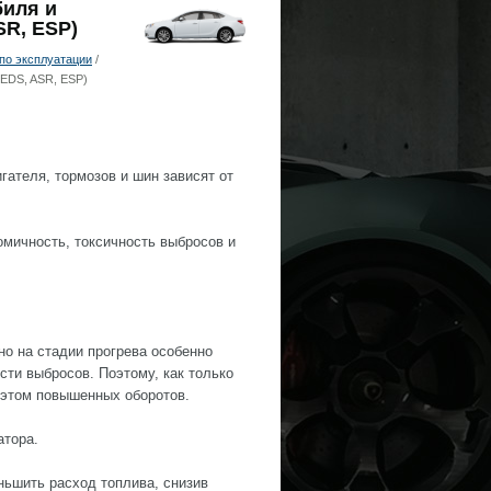
биля и
SR, ESP)
по эксплуатации
/
EDS, ASR, ESP)
гателя, тормозов и шин зависят от
омичность, токсичность выбросов и
но на стадии прогрева особенно
сти выбросов. Поэтому, как только
и этом повышенных оборотов.
атора.
ньшить расход топлива, снизив