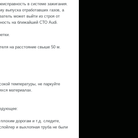
неисправность в системе зажигания.
му выпуска отработавших газов, а
ватель может выйти из строя от
вность на ближайшей СТО Audi.
етки.
теля на расстояние свыше 50 м.
сокой температуры, не паркуйте
ихся материалах.
ледующее:
плохим дорогам и т.д. следите,
спойлер и выхлопная труба не были