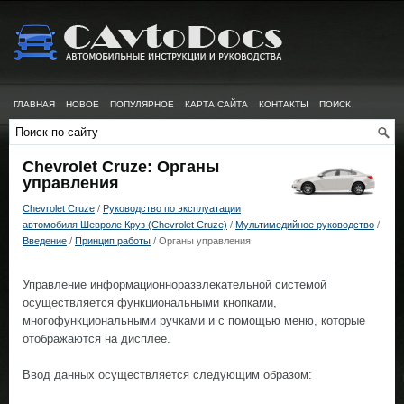
ГЛАВНАЯ
НОВОЕ
ПОПУЛЯРНОЕ
КАРТА САЙТА
КОНТАКТЫ
ПОИСК
Chevrolet Cruze: Органы
управления
Chevrolet Cruze
/
Руководство по эксплуатации
автомобиля Шевроле Круз (Chevrolet Cruze)
/
Мультимедийное руководство
/
Введение
/
Принцип работы
/ Органы управления
Управление информационноразвлекательной системой
осуществляется функциональными кнопками,
многофункциональными ручками и с помощью меню, которые
отображаются на дисплee.
Ввод данных осуществляется следующим образом: