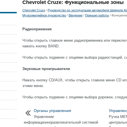
Chevrolet Cruze: Функциональные зоны
Chevrolet Cruze
/
Руководство по эксплуатации автомобиля Шевроле Кру
Мультимедийное руководство
/
Введение
/
Принцип работы
/ Функцион
Радиоприемник
Чтобы открыть главное меню радиоприемника или переключ
нажать кнопку BAND.
Чтобы открыть подменю с опциями выбора радиостанций, 
Звуковые проигрыватели
Нажать кнопку CD/AUX, чтобы открыть главное меню CD и
этими меню.
Чтобы открыть подменю с опциями выбора дорожки, следу
Органы управления
Управлен
Управление
Ручка ME
информационноразвлекательной системой
центральн