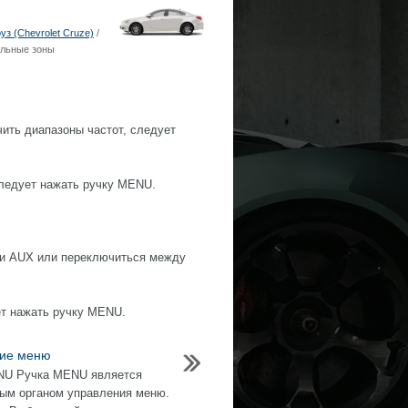
з (Chevrolet Cruze)
/
альные зоны
ить диапазоны частот, следует
следует нажать ручку MENU.
ли AUX или переключиться между
ет нажать ручку MENU.
ие меню
NU Ручка MENU является
ым органом управления меню.