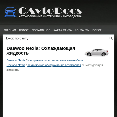
ГЛАВНАЯ
НОВОЕ
ПОПУЛЯРНОЕ
КАРТА САЙТА
КОНТАКТЫ
ПОИСК
Daewoo Nexia: Охлаждающая
жидкость
Daewoo Nexia
/
Инструкция по эксплуатации автомобиля
Daewoo Nexia
/
Техническое обслуживание автомобиля
/ Охлаждающая
жидкость