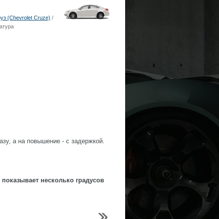
з (Chevrolet Cruze)
/
атура
зу, а на повышение - с задержкой.
 показывает несколько градусов