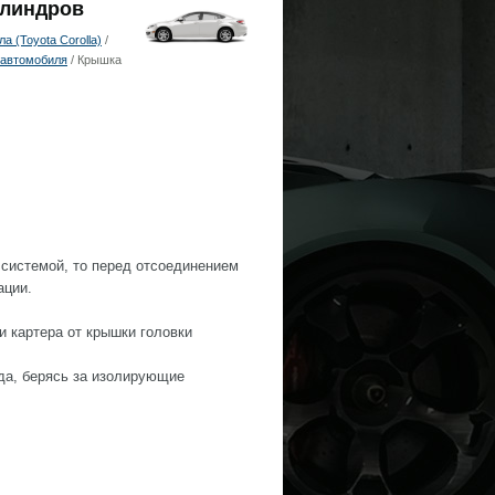
илиндров
 (Toyota Corolla)
/
 автомобиля
/ Крышка
 системой, то перед отсоединением
ации.
 картера от крышки головки
да, берясь за изолирующие