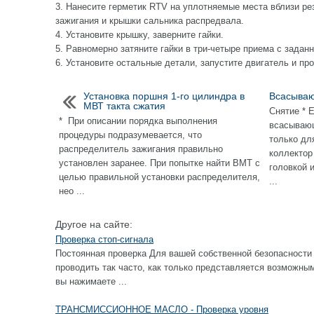
3. Нанесите герметик RTV на уплотняемые места вблизи ре
зажигания и крышки сальника распредвала.
4. Установите крышку, заверните гайки.
5. Равномерно затяните гайки в три-четыре приема c зада
6. Установите остальные детали, запустите двигатель и пр
Установка поршня 1-го цилиндра в
Всасываю
МВТ такта сжатия
Снятие * 
* При описании порядка выполнения
всасывающ
процедуры подразумевается, что
только дл
распределитель зажигания правильно
коллектор
установлен заранее. При попытке найти ВМТ с
головкой 
целью правильной установки распределителя,
...
нео ...
Другое на сайте:
Проверка стоп-сигнала
Постоянная проверка Для вашей собственной безопасности 
проводить так часто, как только представляется возм
вы нажимаете ...
ТРАНСМИССИОННОЕ МАСЛО - Проверка уровня