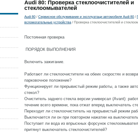
Audi 80: Проверка стеклоочистителей и
стеклоомывателей
Audi 80
/
Сервисное обслуживание и эксплуатаци автомобиля Audi 80
/
вспомогательные устройства
/ Проверка стеклоочистителей и стеклоо
Постоянная проверка
ПОРЯДОК ВЫПОЛНЕНИЯ
Включить зажигание.
Работают ли стеклоочистители на обеих скоростях и возв
парковочное положение?
Функционирует ли прерывистый режим работы, а также авт
стекол?
Очиститель заднего стекла версии универсал (Avant): рабо
течение всего времени, пока отжат вперед выключатель ст
Переходит ли стеклоочиститель на прерывистый режим ра
Выключается ли он при повторном нажатии на выключател
Поступает ли вода из впрыскных форсунок стеклоомывателя
притянут выключатель стеклоочистителей?