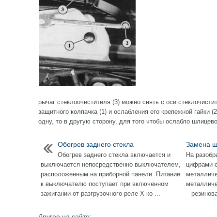
рычаг стеклоочистителя (3) можно снять с оси стеклочисти
защитного колпачка (1) и ослабления его крепежной гайки (2
одну, то в другую сторону, для того чтобы ослабло шлицев
Обогрев заднего стекла
Замена щ
Обогрев заднего стекла включается и
На разобр
выключается непосредственно выключателем,
цифрами о
расположенным на приборной панели. Питание
металличе
к выключателю поступает при включенном
металличе
зажигании от разгрузочного реле Х-ко ...
– резинова
Другое на сайте: