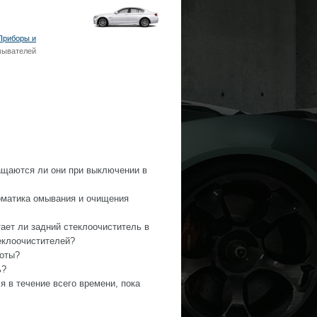
Приборы и
мывателей
ращаются ли они при выключении в
оматика омывания и очищения
тает ли задний стеклоочиститель в
еклоочистителей?
боты?
ь?
 в течение всего времени, пока