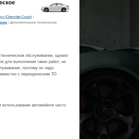
еское
з (Chevrolet Cruze)
/
ание
/ Дополнительное техническое
 техническом обслуживании, однако
е для выполнения таких работ, не
луживания, поэтому их надо
совместно с периодическим ТО
и использовании автомобиля часто