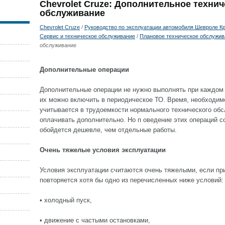
Chevrolet Cruze: Дополнительное технич
обслуживание
Chevrolet Cruze
/
Руководство по эксплуатации автомобиля Шевроле Кру
Сервис и техническое обслуживание
/
Плановое техническое обслужив
обслуживание
Дополнительные операции
Дополнительные операции не нужно выполнять при каждом
их можно включить в периодическое ТО. Время, необходимо
учитывается в трудоемкости нормального технического обс
оплачивать дополнительно. Но п оведение этих операций 
обойдется дешевле, чем отдельные работы.
Очень тяжелые условия эксплуатации
Условия эксплуатации считаются очень тяжелыми, если пр
повторяется хотя бы одно из перечисленных ниже условий:
• холодный пуск,
• движение с частыми остановками,