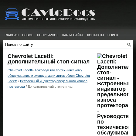
ГЛАВНАЯ
НОВОЕ
ПОПУЛЯРНОЕ
КАРТА САЙТА
КОНТАКТЫ
ПОИСК
Chevrolet Lacetti:
Дополнительный стоп-сигнал
Chevrolet Lacetti
/
Руководство по техническому
обслуживанию и эксплуатации автомобиля Chevrolet
Lacetti
/
Встроенный индикатор предельного износа
протектора
/ Дополнительный стоп-сигнал