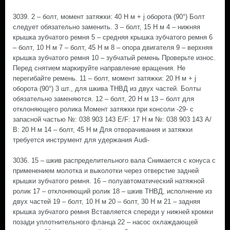
3039. 2 – болт, момент затяжки: 40 Н м + ј оборота (90°) Болт
следует обязательно заменить. 3 – болт, 15 Н м 4 – нижняя
крышка зубчатого ремня 5 – средняя крышка зубчатого ремня 6
– болт, 10 Н м 7 – болт, 45 Н м 8 – опора двигателя 9 – верхняя
крышка зубчатого ремня 10 – зубчатый ремень Проверьте износ.
Перед снятием маркируйте направление вращения. Не
перегибайте ремень. 11 – болт, момент затяжки: 20 Н м + ј
оборота (90°) 3 шт., для шкива ТНВД из двух частей. Болты
обязательно заменяются. 12 – болт, 20 Н м 13 – болт для
отклоняющего ролика Момент затяжки при консоли -29- с
запасной частью №: 038 903 143 E/F: 17 Н м №: 038 903 143 А/
В: 20 Н м 14 – болт, 45 Н м Для отворачивания и затяжки
требуется инструмент для удержания Audi-
3036. 15 – шкив распределительного вала Снимается с конуса с
применением молотка и выколотки через отверстие задней
крышки зубчатого ремня. 16 – полуавтоматический натяжной
ролик 17 – отклоняющий ролик 18 – шкив ТНВД, исполнение из
двух частей 19 – болт, 10 Н м 20 – болт, 30 Н м 21 – задняя
крышка зубчатого ремня Вставляется спереди у нижней кромки
позади уплотнительного фланца 22 – насос охлаждающей