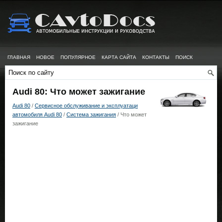
ГЛАВНАЯ
НОВОЕ
ПОПУЛЯРНОЕ
КАРТА САЙТА
КОНТАКТЫ
ПОИСК
Audi 80: Что может зажигание
Audi 80
/
Сервисное обслуживание и эксплуатаци
автомобиля Audi 80
/
Система зажигания
/ Что может
зажигание