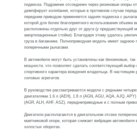
подвеска. Подрамник отсоединен через резиновые опоры от
демпфирует колебания, которые в противном случае перед
передним приводом применяется задняя подвеска с рычага
которой для более благоприятного использования объема 
расположены отдельно друг от друга (у предшествующей 
амортизационные стойки). Благодаря этому удалось увели
груза в багажнике. Полноприводная модель имеет заднюю 
поперечными рычагами.
В автомобиле могут быть установлены как бензиновые, так
мощности, что позволяет сделать соответствующий выбор 
спортивного характера вождения владельца. В настоящем 
силовых агрегатов.
В руководстве рассматриваются модели с рядными четыр
двигателями 1.6 л (AEH), 1.8 л (AGN, AGU, AQA, AJQ, APY)
(AGR, ALH, AHF, ASZ), переднеприводные и с полным привод
Двигатели располагаются в двигательном отсеке поперечн
маятниковой опоре, которая снижает вибрации автомобиля 
холостых оборотах.