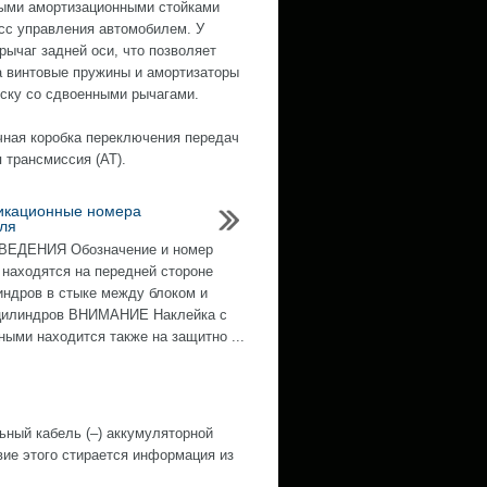
ными амортизационными стойками
есс управления автомобилем. У
ычаг задней оси, что позволяет
а винтовые пружины и амортизаторы
ску со сдвоенными рычагами.
чная коробка переключения передач
 трансмиссия (АТ).
икационные номера
ля
ЕДЕНИЯ Обозначение и номер
 находятся на передней стороне
индров в стыке между блоком и
 цилиндров ВНИМАНИЕ Наклейка с
ными находится также на защитно ...
й кабель (–) аккумуляторной
е этого стирается информация из