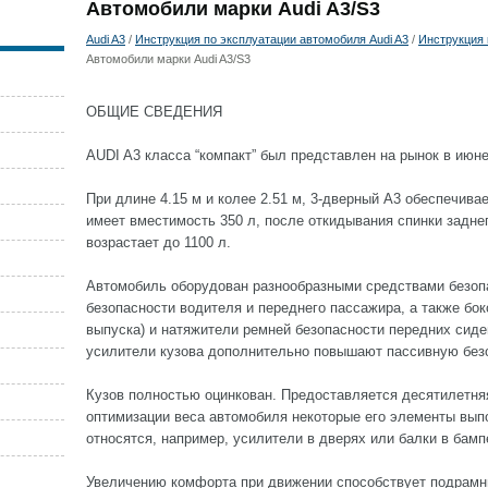
Автомобили марки Audi A3/S3
Audi A3
/
Инструкция по эксплуатации автомобиля Audi A3
/
Инструкция 
Автомобили марки Audi A3/S3
ОБЩИЕ СВЕДЕНИЯ
AUDI A3 класса “компакт” был представлен на рынок в июне
При длине 4.15 м и колее 2.51 м, 3-дверный А3 обеспечив
имеет вместимость 350 л, после откидывания спинки задне
возрастает до 1100 л.
Автомобиль оборудован разнообразными средствами безопа
безопасности водителя и переднего пассажира, а также боко
выпуска) и натяжители ремней безопасности передних сид
усилители кузова дополнительно повышают пассивную без
Кузов полностью оцинкован. Предоставляется десятилетняя
оптимизации веса автомобиля некоторые его элементы вып
относятся, например, усилители в дверях или балки в бамп
Увеличению комфорта при движении способствует подрамни