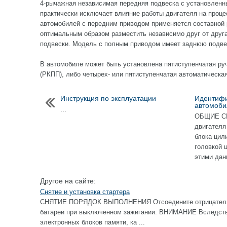
4-рычажная независимая передняя подвеска с установлен
практически исключает влияние работы двигателя на проц
автомобилей с передним приводом применяется составной р
оптимальным образом разместить независимо друг от друг
подвески. Модель с полным приводом имеет заднюю подве
В автомобиле может быть установлена пятиступенчатая ру
(РКПП), либо четырех- или пятиступенчатая автоматическая
Инструкция по эксплуатации
Идентиф
автомоби
...
ОБЩИЕ СВ
двигателя
блока цил
головкой
этими дан
Другое на сайте:
Снятие и установка стартера
СНЯТИЕ ПОРЯДОК ВЫПОЛНЕНИЯ Отсоедините отрицательны
батареи при выключенном зажигании. ВНИМАНИЕ Вследстви
электронных блоков памяти, ка ...