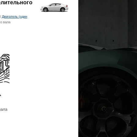
елительного
/
Двигатель (один
го вала
вала