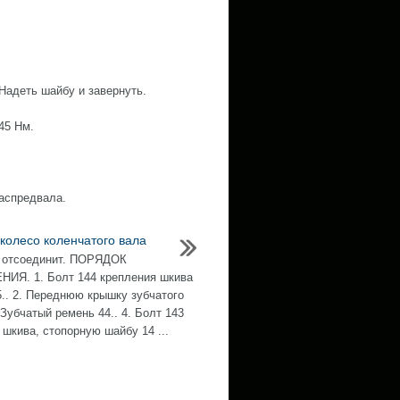
 Надеть шайбу и завернуть.
45 Нм.
распредвала.
 колесо коленчатого вала
 отсоединит. ПОРЯДОК
ИЯ. 1. Болт 144 крепления шкива
5.. 2. Переднюю крышку зубчатого
 Зубчатый ремень 44.. 4. Болт 143
 шкива, стопорную шайбу 14 ...