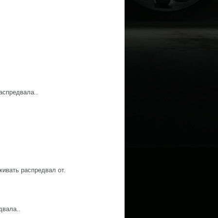
аспредвала..
живать распредвал от.
двала..