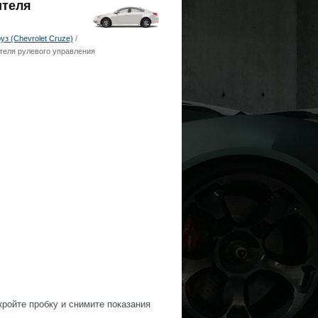
ителя
з (Chevrolet Cruze)
/
теля рулевого управления
кройте пробку и снимите показания