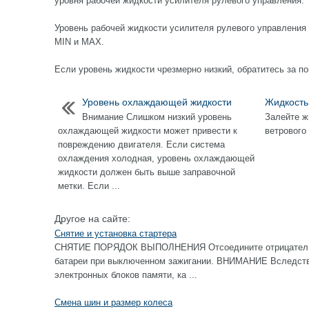
уровня рабочей жидкости усилителя рулевого управления.
Уровень рабочей жидкости усилителя рулевого управлени
MIN и MAX.
Если уровень жидкости чрезмерно низкий, обратитесь за 
Уровень охлаждающей жидкости
Жидкость
Внимание Слишком низкий уровень
Залейте ж
охлаждающей жидкости может привести к
ветрового
повреждению двигателя. Если система
охлаждения холодная, уровень охлаждающей
жидкости должен быть выше заправочной
метки. Если ...
Другое на сайте:
Снятие и установка стартера
СНЯТИЕ ПОРЯДОК ВЫПОЛНЕНИЯ Отсоедините отрицательны
батареи при выключенном зажигании. ВНИМАНИЕ Вследстви
электронных блоков памяти, ка ...
Смена шин и размер колеса