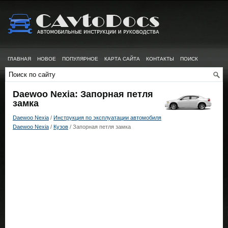
ГЛАВНАЯ
НОВОЕ
ПОПУЛЯРНОЕ
КАРТА САЙТА
КОНТАКТЫ
ПОИСК
Daewoo Nexia: Запорная петля
замка
Daewoo Nexia
/
Инструкция по эксплуатации автомобиля
Daewoo Nexia
/
Кузов
/ Запорная петля замка