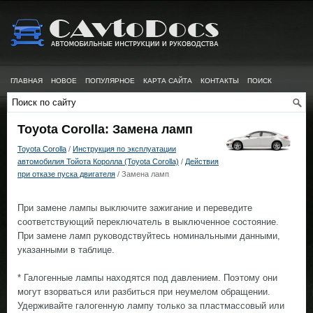
ГЛАВНАЯ
НОВОЕ
ПОПУЛЯРНОЕ
КАРТА САЙТА
КОНТАКТЫ
ПОИСК
Toyota Corolla: Замена ламп
Toyota Corolla
/
Инструкция по эксплуатации
автомобилия Тойота Королла (Toyota Corolla)
/
Действия
при отказе пуска двигателя
/ Замена ламп
При замене лампы выключите зажигание и переведите
соответствующий переключатель в выключенное состояние.
При замене ламп руководствуйтесь номинальными данными,
указанными в таблице.
* Галогенные лампы находятся под давлением. Поэтому они
могут взорваться или разбиться при неумелом обращении.
Удерживайте галогенную лампу только за пластмассовый или